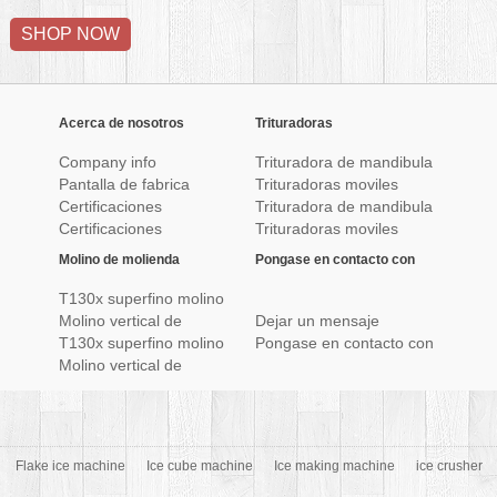
SHOP NOW
Acerca de nosotros
Trituradoras
Company info
Trituradora de mandibula
Pantalla de fabrica
de estacionario
Trituradoras moviles
Certificaciones
sobre orugas
Trituradora de mandibula
Certificaciones
de estacionario
Trituradoras moviles
sobre orugas
Molino de molienda
Pongase en contacto con
nosotros
T130x superfino molino
Molino vertical de
Dejar un mensaje
molienda
T130x superfino molino
Pongase en contacto con
Molino vertical de
nosotros
molienda
Flake ice machine
Ice cube machine
Ice making machine
ice crusher